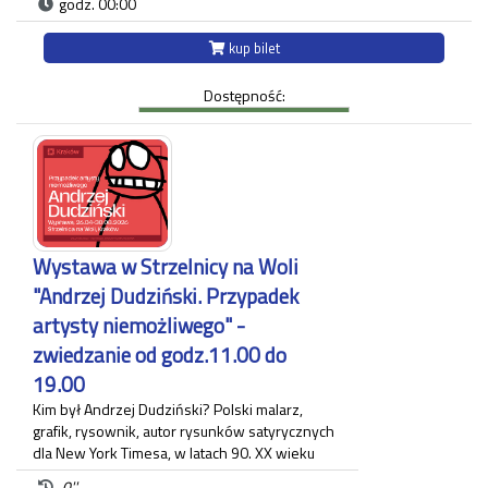
godz. 00:00
Krakowem na Woli Justowskiej jest jednym
z najpiękniejszych i najpełniejszych przykładów
kup bilet
renesansowej rezydencji podmiejskiej. Od XVI do XIX
wieku była domem znanych rodów, w tym:
Dostępność:
Decjuszów, którzy byli pierwszymi właścicielami, a
następnie m.in. Lubomirskich, Sanguszków,
hrabiostwa Kuczkowskich czy księstwa
Czartoryskich. Stała wystawa obrazów z Muzeum
Okręgowego w Nowym Sączu oraz mebli z Muzeum
Narodowego w Krakowie nawiązuje do charakteru
wnętrz Willi Decjusza w XIX stuleciu.
Czas trwania zwiedzania około 60 minut.
Wystawa w Strzelnicy na Woli
Każdy uczestnik zwiedzania jest zobowiązany do
"Andrzej Dudziński. Przypadek
posiadania własnego biletu.
artysty niemożliwego" -
zwiedzanie od godz.11.00 do
19.00
Kim był Andrzej Dudziński? Polski malarz,
grafik, rysownik, autor rysunków satyrycznych
dla New York Timesa, w latach 90. XX wieku
związany z krakowskim "Tygodnikiem
0''