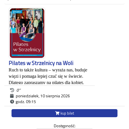
Pilates w Strzelnicy na Woli
Ruch to także kultura – wyraża nas, buduje 
więzi i pomaga lepiej czuć się w świecie. 
Dlatego zapraszamy na pilates dla kobiet, 
które łączą troskę o ciało z ideą dobrostanu i 
0''
wellbeingu. Będziemy spotykać się co 
poniedziałek, 10 sierpnia 2026
godz. 09:15
poniedziałek! To czas, by wzmocnić ciało, 
nabrać energii i poczuć siłę płynącą ze 
kup bilet
wspólnego ruchu.Dołącz do nas i odkryj, że 
kultura to także uważność na siebie i radość 
Dostępność:
z bycia w ruchu.