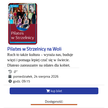
Każdy uczestnik zwiedzania jest zobowiązany do
posiadania własnego biletu.
*Ostatnie wejście na zwiedzanie odbywa się
najpóźniej 45 minut przed zamknięciem.
Pilates w Strzelnicy na Woli
Ruch to także kultura – wyraża nas, buduje 
więzi i pomaga lepiej czuć się w świecie. 
Dlatego zapraszamy na pilates dla kobiet, 
które łączą troskę o ciało z ideą dobrostanu i 
0''
wellbeingu. Będziemy spotykać się co 
poniedziałek, 24 sierpnia 2026
godz. 09:15
poniedziałek! To czas, by wzmocnić ciało, 
nabrać energii i poczuć siłę płynącą ze 
kup bilet
wspólnego ruchu.Dołącz do nas i odkryj, że 
kultura to także uważność na siebie i radość 
Dostępność:
z bycia w ruchu.