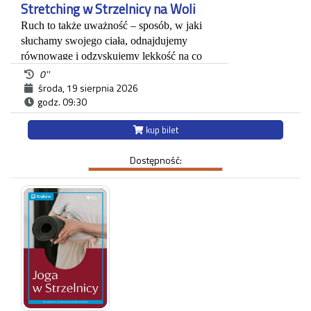
Stretching w Strzelnicy na Woli
Ruch to także uważność – sposób, w jaki
słuchamy swojego ciała, odnajdujemy
równowagę i odzyskujemy lekkość na co
dzień. Dlatego zapraszamy na zajęcia ze
0''
stretchingu dla kobiet, które chcą zadbać o
środa, 19 sierpnia 2026
godz. 09:30
elastyczność ciała, wyciszenie i komfort
ruchu w atmosferze dobrostanu i
kup bilet
wellbeingu. Będziemy spotykać się
regularnie, by poprzez spokojny, świadomy
Dostępność:
ruch rozluźniać napięcia, poprawiać
mobilność i dać sobie chwilę oddechu.
Dołącz do nas i przekonaj się, że kultura to
także troska o ciało, uważność na własne
potrzeby i radość płynąca z bycia tu i teraz.
*Ważne: zabierz ze sobą swoją matę do
ćwiczeń i butelkę wody.
W naszej przestrzeni tworzymy miejsce