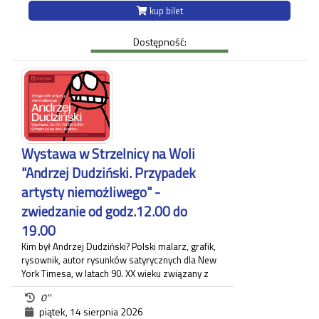
z najpiękniejszych i najpełniejszych przykładów
kup bilet
renesansowej rezydencji podmiejskiej. Od XVI do XIX
wieku była domem znanych rodów, w tym:
Dostępność:
Decjuszów, którzy byli pierwszymi właścicielami, a
następnie m.in. Lubomirskich, Sanguszków,
hrabiostwa Kuczkowskich czy księstwa
Czartoryskich. Stała wystawa obrazów z Muzeum
Okręgowego w Nowym Sączu oraz mebli z Muzeum
Narodowego w Krakowie nawiązuje do charakteru
wnętrz Willi Decjusza w XIX stuleciu.
Czas trwania zwiedzania około 60 minut.
Wystawa w Strzelnicy na Woli
Każdy uczestnik zwiedzania jest zobowiązany do
"Andrzej Dudziński. Przypadek
posiadania własnego biletu.
artysty niemożliwego" -
zwiedzanie od godz.12.00 do
19.00
Kim był Andrzej Dudziński? Polski malarz, grafik,
rysownik, autor rysunków satyrycznych dla New
York Timesa, w latach 90. XX wieku związany z
krakowskim "Tygodnikiem Powszechnym", gdzie
0''
zamieszczał regularnie komentarz polityczny. Na
piątek, 14 sierpnia 2026
wystawie pt.: "Andrzej Dudziński. Przypadek