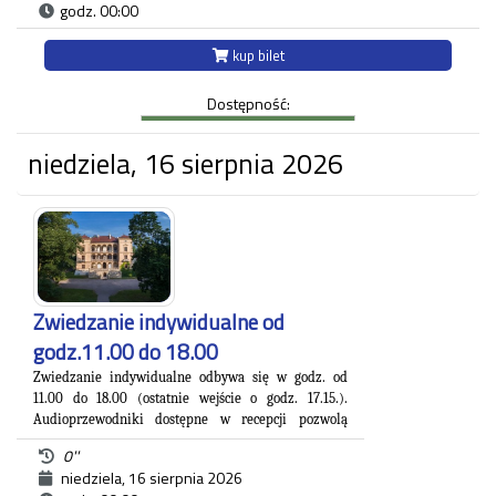
godz. 00:00
artysty niemożliwego" zaprezentowane zostały
różnorodne prace artysty.
Ekspozycja odbywa się w budynku Strzelnicy na
kup bilet
Woli przy ul. Królowej Jadwigi 220 oraz w Willi
Decjusza (parter), gdzie zgromadzone zostały
Dostępność:
projekty graficzne, plakaty, okładki i ilustracja
prasowa autora.
niedziela, 16 sierpnia 2026
Każdy uczestnik zwiedzania jest zobowiązany do
posiadania własnego biletu.
*Ostatnie wejście na zwiedzanie odbywa się
najpóźniej 45 minut przed zamknięciem.
Zwiedzanie indywidualne od
godz.11.00 do 18.00
Zwiedzanie indywidualne odbywa się w godz. od
11.00 do 18.00 (ostatnie wejście o godz. 17.15.).
A
udioprzewodniki dostępne w recepcji pozwolą
Państwu na zapoznanie się z blisko 500. letnią
0''
.
historią zespołu pałacowo-parkowego
niedziela, 16 sierpnia 2026
Willa Decjusza, wzniesiona w 1535 roku pod