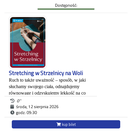
Decjusza (parter), gdzie zgromadzone zostały
Dostępność:
projekty graficzne, plakaty, okładki i ilustracja
prasowa autora.
Każdy uczestnik zwiedzania jest zobowiązany do
posiadania własnego biletu.
*Ostatnie wejście na zwiedzanie odbywa się
najpóźniej 45 minut przed zamknięciem.
Stretching w Strzelnicy na Woli
Ruch to także uważność – sposób, w jaki
słuchamy swojego ciała, odnajdujemy
równowagę i odzyskujemy lekkość na co
dzień. Dlatego zapraszamy na zajęcia ze
0''
stretchingu dla kobiet, które chcą zadbać o
środa, 12 sierpnia 2026
godz. 09:30
elastyczność ciała, wyciszenie i komfort
ruchu w atmosferze dobrostanu i
kup bilet
wellbeingu. Będziemy spotykać się
regularnie, by poprzez spokojny, świadomy