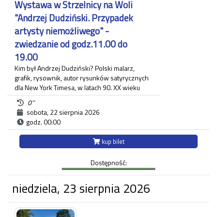
Wystawa w Strzelnicy na Woli
"Andrzej Dudziński. Przypadek
artysty niemożliwego" -
zwiedzanie od godz.11.00 do
19.00
Kim był Andrzej Dudziński? Polski malarz,
grafik, rysownik, autor rysunków satyrycznych
dla New York Timesa, w latach 90. XX wieku
związany z krakowskim "Tygodnikiem
0''
Powszechnym", gdzie zamieszczał regularnie
sobota, 22 sierpnia 2026
komentarz polityczny. Na wystawie pt.:
godz. 00:00
"Andrzej Dudziński. Przypadek artysty
niemożliwego" zaprezentowane zostały
kup bilet
różnorodne prace artysty.
Ekspozycja odbywa się w budynku Strzelnicy
Dostępność:
na Woli przy ul. Królowej Jadwigi 220 oraz w
Willi Decjusza (parter), gdzie zgromadzone
zostały projekty graficzne, plakaty, okładki i
niedziela, 23 sierpnia 2026
ilustracja prasowa autora.
Każdy uczestnik zwiedzania jest zobowiązany do