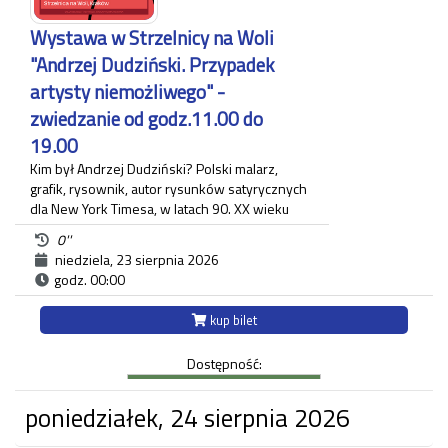
Czas trwania zwiedzania około 60 minut.
Wystawa w Strzelnicy na Woli
Każdy uczestnik zwiedzania jest zobowiązany do
"Andrzej Dudziński. Przypadek
posiadania własnego biletu.
artysty niemożliwego" -
zwiedzanie od godz.11.00 do
19.00
Kim był Andrzej Dudziński? Polski malarz,
grafik, rysownik, autor rysunków satyrycznych
dla New York Timesa, w latach 90. XX wieku
związany z krakowskim "Tygodnikiem
0''
Powszechnym", gdzie zamieszczał regularnie
niedziela, 23 sierpnia 2026
komentarz polityczny. Na wystawie pt.:
godz. 00:00
"Andrzej Dudziński. Przypadek artysty
niemożliwego" zaprezentowane zostały
kup bilet
różnorodne prace artysty.
Ekspozycja odbywa się w budynku Strzelnicy
Dostępność:
na Woli przy ul. Królowej Jadwigi 220 oraz w
Willi Decjusza (parter), gdzie zgromadzone
zostały projekty graficzne, plakaty, okładki i
poniedziałek, 24 sierpnia 2026
ilustracja prasowa autora.