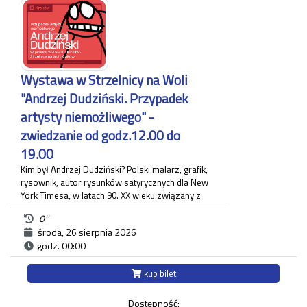
hrabiostwa Kuczkowskich czy księstwa
Czartoryskich. Stała wystawa obrazów z Muzeum
Okręgowego w Nowym Sączu oraz mebli z Muzeum
Narodowego w Krakowie nawiązuje do charakteru
wnętrz Willi Decjusza w XIX stuleciu.
Czas trwania zwiedzania około 60 minut.
Wystawa w Strzelnicy na Woli
Każdy uczestnik zwiedzania jest zobowiązany do
"Andrzej Dudziński. Przypadek
posiadania własnego biletu.
artysty niemożliwego" -
zwiedzanie od godz.12.00 do
19.00
Kim był Andrzej Dudziński? Polski malarz, grafik,
rysownik, autor rysunków satyrycznych dla New
York Timesa, w latach 90. XX wieku związany z
krakowskim "Tygodnikiem Powszechnym", gdzie
0''
zamieszczał regularnie komentarz polityczny. Na
środa, 26 sierpnia 2026
wystawie pt.: "Andrzej Dudziński. Przypadek
godz. 00:00
artysty niemożliwego" zaprezentowane zostały
różnorodne prace artysty.
Ekspozycja odbywa się w budynku Strzelnicy na
kup bilet
Woli przy ul. Królowej Jadwigi 220 oraz w Willi
Decjusza (parter), gdzie zgromadzone zostały
Dostępność: