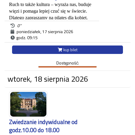
Ruch to także kultura – wyraża nas, buduje 
więzi i pomaga lepiej czuć się w świecie. 
Dlatego zapraszamy na pilates dla kobiet, 
które łączą troskę o ciało z ideą dobrostanu i 
0''
wellbeingu. Będziemy spotykać się co 
poniedziałek, 17 sierpnia 2026
godz. 09:15
poniedziałek! To czas, by wzmocnić ciało, 
nabrać energii i poczuć siłę płynącą ze 
kup bilet
wspólnego ruchu.Dołącz do nas i odkryj, że 
kultura to także uważność na siebie i radość 
Dostępność:
z bycia w ruchu.
*Ważne: zabierz ze sobą swoją matę do 
wtorek, 18 sierpnia 2026
ćwiczeń i butelkę wody.
W naszej przestrzeni tworzymy miejsce 
spotkania, gdzie również aktywność 
fizyczna staje się częścią życia kulturalnego. 
Zwiedzanie indywidualne od
Prowadzenie: 
Weronika Szwed - 
godz.10.00 do 18.00
pasjonatka ruchu i świadomej pracy z 