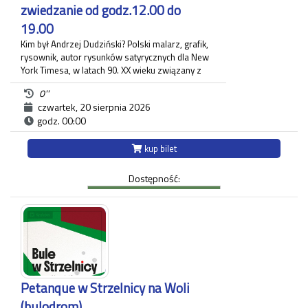
zwiedzanie od godz.12.00 do
19.00
Kim był Andrzej Dudziński? Polski malarz, grafik,
rysownik, autor rysunków satyrycznych dla New
York Timesa, w latach 90. XX wieku związany z
krakowskim "Tygodnikiem Powszechnym", gdzie
0''
zamieszczał regularnie komentarz polityczny. Na
czwartek, 20 sierpnia 2026
wystawie pt.: "Andrzej Dudziński. Przypadek
godz. 00:00
artysty niemożliwego" zaprezentowane zostały
różnorodne prace artysty.
Ekspozycja odbywa się w budynku Strzelnicy na
kup bilet
Woli przy ul. Królowej Jadwigi 220 oraz w Willi
Decjusza (parter), gdzie zgromadzone zostały
Dostępność:
projekty graficzne, plakaty, okładki i ilustracja
prasowa autora.
Każdy uczestnik zwiedzania jest zobowiązany do
posiadania własnego biletu.
*Ostatnie wejście na zwiedzanie odbywa się
najpóźniej 45 minut przed zamknięciem.
Petanque w Strzelnicy na Woli
(bulodrom)