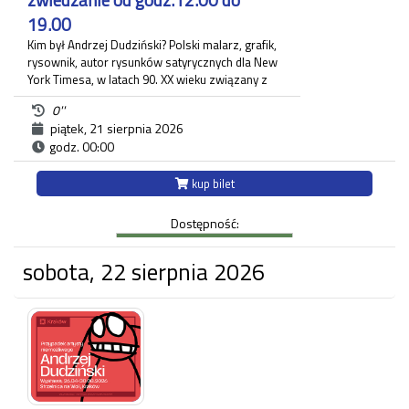
19.00
Kim był Andrzej Dudziński? Polski malarz, grafik,
rysownik, autor rysunków satyrycznych dla New
York Timesa, w latach 90. XX wieku związany z
krakowskim "Tygodnikiem Powszechnym", gdzie
0''
zamieszczał regularnie komentarz polityczny. Na
piątek, 21 sierpnia 2026
wystawie pt.: "Andrzej Dudziński. Przypadek
godz. 00:00
artysty niemożliwego" zaprezentowane zostały
różnorodne prace artysty.
Ekspozycja odbywa się w budynku Strzelnicy na
kup bilet
Woli przy ul. Królowej Jadwigi 220 oraz w Willi
Decjusza (parter), gdzie zgromadzone zostały
Dostępność:
projekty graficzne, plakaty, okładki i ilustracja
prasowa autora.
sobota, 22 sierpnia 2026
Każdy uczestnik zwiedzania jest zobowiązany do
posiadania własnego biletu.
*Ostatnie wejście na zwiedzanie odbywa się
najpóźniej 45 minut przed zamknięciem.