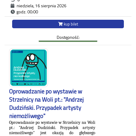
Powszechnym", gdzie zamieszczał regularnie
niedziela, 16 sierpnia 2026
komentarz polityczny. Na wystawie pt.:
godz. 00:00
"Andrzej Dudziński. Przypadek artysty
niemożliwego" zaprezentowane zostały
kup bilet
różnorodne prace artysty.
Ekspozycja odbywa się w budynku Strzelnicy
Dostępność:
na Woli przy ul. Królowej Jadwigi 220 oraz w
Willi Decjusza (parter), gdzie zgromadzone
zostały projekty graficzne, plakaty, okładki i
ilustracja prasowa autora.
Każdy uczestnik zwiedzania jest zobowiązany do
posiadania własnego biletu.
*Ostatnie wejście na zwiedzanie odbywa się
najpóźniej 45 minut przed zamknięciem.
Oprowadzanie po wystawie w
Strzelnicy na Woli pt.: "Andrzej
Dudziński. Przypadek artysty
niemożliwego"
Oprowadzanie po wystawie w Strzelnicy na Woli
pt.: "Andrzej Dudziński. Przypadek artysty
niemożliwego" jest okazją do głębszego