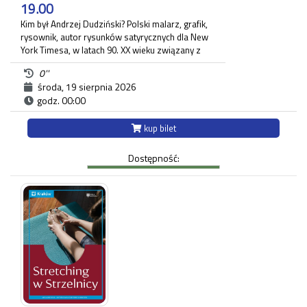
19.00
Kim był Andrzej Dudziński? Polski malarz, grafik,
rysownik, autor rysunków satyrycznych dla New
York Timesa, w latach 90. XX wieku związany z
krakowskim "Tygodnikiem Powszechnym", gdzie
0''
zamieszczał regularnie komentarz polityczny. Na
środa, 19 sierpnia 2026
wystawie pt.: "Andrzej Dudziński. Przypadek
godz. 00:00
artysty niemożliwego" zaprezentowane zostały
różnorodne prace artysty.
Ekspozycja odbywa się w budynku Strzelnicy na
kup bilet
Woli przy ul. Królowej Jadwigi 220 oraz w Willi
Decjusza (parter), gdzie zgromadzone zostały
Dostępność:
projekty graficzne, plakaty, okładki i ilustracja
prasowa autora.
Każdy uczestnik zwiedzania jest zobowiązany do
posiadania własnego biletu.
*Ostatnie wejście na zwiedzanie odbywa się
najpóźniej 45 minut przed zamknięciem.