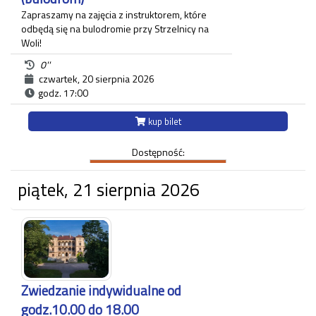
Zapraszamy na zajęcia z instruktorem, które
odbędą się na bulodromie przy Strzelnicy na
Woli!
0''
Zajęcia dedykowane są amatorom gry w
czwartek, 20 sierpnia 2026
bule, zarówno osobom początkującym, jak
godz. 17:00
i tym, które grają już rekreacyjnie.
kup bilet
Strzelnica na Woli
ul.Królowej Jadwigi 220
Dostępność:
piątek, 21 sierpnia 2026
Zwiedzanie indywidualne od
godz.10.00 do 18.00