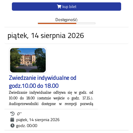
kup bilet
Strzelnica na Woli
ul.Królowej Jadwigi 220
Dostępność:
piątek, 14 sierpnia 2026
Zwiedzanie indywidualne od
godz.10.00 do 18.00
Zwiedzanie indywidualne odbywa się w godz. od
10.00 do 18.00 (ostatnie wejście o godz. 17.15.).
A
udioprzewodniki dostępne w recepcji pozwolą
Państwu na zapoznanie się z blisko 500. letnią
0''
.
historią zespołu pałacowo-parkowego
piątek, 14 sierpnia 2026
Willa Decjusza, wzniesiona w 1535 roku pod
godz. 00:00
Krakowem na Woli Justowskiej jest jednym