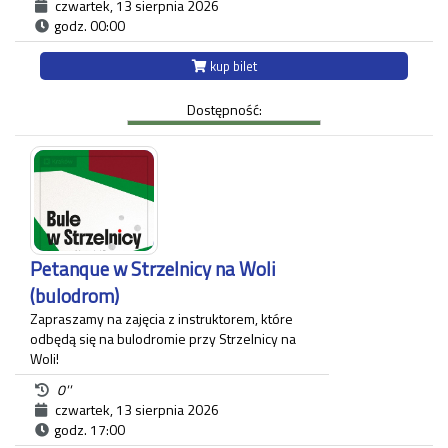
czwartek, 13 sierpnia 2026
wystawie pt.: "Andrzej Dudziński. Przypadek
godz. 00:00
artysty niemożliwego" zaprezentowane zostały
różnorodne prace artysty.
Ekspozycja odbywa się w budynku Strzelnicy na
kup bilet
Woli przy ul. Królowej Jadwigi 220 oraz w Willi
Decjusza (parter), gdzie zgromadzone zostały
Dostępność:
projekty graficzne, plakaty, okładki i ilustracja
prasowa autora.
Każdy uczestnik zwiedzania jest zobowiązany do
posiadania własnego biletu.
*Ostatnie wejście na zwiedzanie odbywa się
najpóźniej 45 minut przed zamknięciem.
Petanque w Strzelnicy na Woli
(bulodrom)
Zapraszamy na zajęcia z instruktorem, które
odbędą się na bulodromie przy Strzelnicy na
Woli!
0''
Zajęcia dedykowane są amatorom gry w
czwartek, 13 sierpnia 2026
bule, zarówno osobom początkującym, jak
godz. 17:00
i tym, które grają już rekreacyjnie.