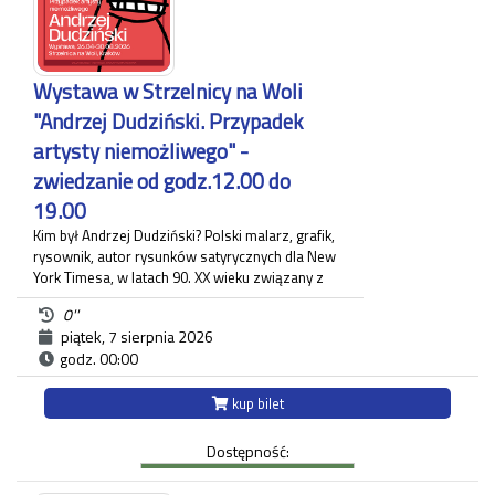
Okręgowego w Nowym Sączu oraz mebli z Muzeum
Narodowego w Krakowie nawiązuje do charakteru
wnętrz Willi Decjusza w XIX stuleciu.
Czas trwania zwiedzania około 60 minut.
Wystawa w Strzelnicy na Woli
Każdy uczestnik zwiedzania jest zobowiązany do
"Andrzej Dudziński. Przypadek
posiadania własnego biletu.
artysty niemożliwego" -
zwiedzanie od godz.12.00 do
19.00
Kim był Andrzej Dudziński? Polski malarz, grafik,
rysownik, autor rysunków satyrycznych dla New
York Timesa, w latach 90. XX wieku związany z
krakowskim "Tygodnikiem Powszechnym", gdzie
0''
zamieszczał regularnie komentarz polityczny. Na
piątek, 7 sierpnia 2026
wystawie pt.: "Andrzej Dudziński. Przypadek
godz. 00:00
artysty niemożliwego" zaprezentowane zostały
różnorodne prace artysty.
Ekspozycja odbywa się w budynku Strzelnicy na
kup bilet
Woli przy ul. Królowej Jadwigi 220 oraz w Willi
Decjusza (parter), gdzie zgromadzone zostały
Dostępność:
projekty graficzne, plakaty, okładki i ilustracja
prasowa autora.