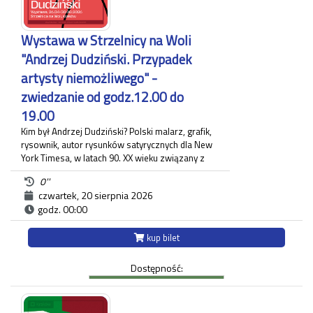
Narodowego w Krakowie nawiązuje do charakteru
wnętrz Willi Decjusza w XIX stuleciu.
Czas trwania zwiedzania około 60 minut.
Wystawa w Strzelnicy na Woli
Każdy uczestnik zwiedzania jest zobowiązany do
"Andrzej Dudziński. Przypadek
posiadania własnego biletu.
artysty niemożliwego" -
zwiedzanie od godz.12.00 do
19.00
Kim był Andrzej Dudziński? Polski malarz, grafik,
rysownik, autor rysunków satyrycznych dla New
York Timesa, w latach 90. XX wieku związany z
krakowskim "Tygodnikiem Powszechnym", gdzie
0''
zamieszczał regularnie komentarz polityczny. Na
czwartek, 20 sierpnia 2026
wystawie pt.: "Andrzej Dudziński. Przypadek
godz. 00:00
artysty niemożliwego" zaprezentowane zostały
różnorodne prace artysty.
Ekspozycja odbywa się w budynku Strzelnicy na
kup bilet
Woli przy ul. Królowej Jadwigi 220 oraz w Willi
Decjusza (parter), gdzie zgromadzone zostały
Dostępność:
projekty graficzne, plakaty, okładki i ilustracja
prasowa autora.