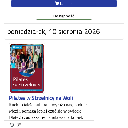
niemożliwego" zaprezentowane zostały
kup bilet
różnorodne prace artysty.
Ekspozycja odbywa się w budynku Strzelnicy
Dostępność:
na Woli przy ul. Królowej Jadwigi 220 oraz w
Willi Decjusza (parter), gdzie zgromadzone
zostały projekty graficzne, plakaty, okładki i
poniedziałek, 10 sierpnia 2026
ilustracja prasowa autora.
Każdy uczestnik zwiedzania jest zobowiązany do
posiadania własnego biletu.
*Ostatnie wejście na zwiedzanie odbywa się
najpóźniej 45 minut przed zamknięciem.
Pilates w Strzelnicy na Woli
Ruch to także kultura – wyraża nas, buduje 
więzi i pomaga lepiej czuć się w świecie. 
Dlatego zapraszamy na pilates dla kobiet, 
które łączą troskę o ciało z ideą dobrostanu i 
0''