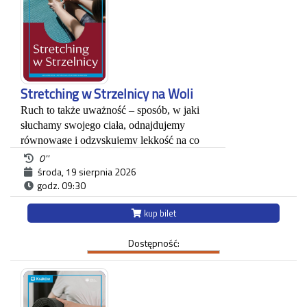
*Ostatnie wejście na zwiedzanie odbywa się
najpóźniej 45 minut przed zamknięciem.
Stretching w Strzelnicy na Woli
Ruch to także uważność – sposób, w jaki
słuchamy swojego ciała, odnajdujemy
równowagę i odzyskujemy lekkość na co
dzień. Dlatego zapraszamy na zajęcia ze
0''
stretchingu dla kobiet, które chcą zadbać o
środa, 19 sierpnia 2026
godz. 09:30
elastyczność ciała, wyciszenie i komfort
ruchu w atmosferze dobrostanu i
kup bilet
wellbeingu. Będziemy spotykać się
regularnie, by poprzez spokojny, świadomy
Dostępność:
ruch rozluźniać napięcia, poprawiać
mobilność i dać sobie chwilę oddechu.
Dołącz do nas i przekonaj się, że kultura to
także troska o ciało, uważność na własne