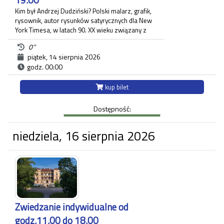
Kim był Andrzej Dudziński? Polski malarz, grafik,
rysownik, autor rysunków satyrycznych dla New
York Timesa, w latach 90. XX wieku związany z
krakowskim "Tygodnikiem Powszechnym", gdzie
0''
zamieszczał regularnie komentarz polityczny. Na
piątek, 14 sierpnia 2026
wystawie pt.: "Andrzej Dudziński. Przypadek
godz. 00:00
artysty niemożliwego" zaprezentowane zostały
różnorodne prace artysty.
Ekspozycja odbywa się w budynku Strzelnicy na
kup bilet
Woli przy ul. Królowej Jadwigi 220 oraz w Willi
Decjusza (parter), gdzie zgromadzone zostały
Dostępność:
projekty graficzne, plakaty, okładki i ilustracja
prasowa autora.
niedziela, 16 sierpnia 2026
Każdy uczestnik zwiedzania jest zobowiązany do
posiadania własnego biletu.
*Ostatnie wejście na zwiedzanie odbywa się
najpóźniej 45 minut przed zamknięciem.
Zwiedzanie indywidualne od
godz.11.00 do 18.00