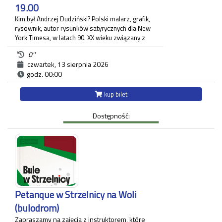
19.00
Kim był Andrzej Dudziński? Polski malarz, grafik,
rysownik, autor rysunków satyrycznych dla New
York Timesa, w latach 90. XX wieku związany z
krakowskim "Tygodnikiem Powszechnym", gdzie
0''
zamieszczał regularnie komentarz polityczny. Na
czwartek, 13 sierpnia 2026
wystawie pt.: "Andrzej Dudziński. Przypadek
godz. 00:00
artysty niemożliwego" zaprezentowane zostały
różnorodne prace artysty.
Ekspozycja odbywa się w budynku Strzelnicy na
kup bilet
Woli przy ul. Królowej Jadwigi 220 oraz w Willi
Decjusza (parter), gdzie zgromadzone zostały
Dostępność:
projekty graficzne, plakaty, okładki i ilustracja
prasowa autora.
Każdy uczestnik zwiedzania jest zobowiązany do
posiadania własnego biletu.
*Ostatnie wejście na zwiedzanie odbywa się
najpóźniej 45 minut przed zamknięciem.
Petanque w Strzelnicy na Woli
(bulodrom)
Zapraszamy na zajęcia z instruktorem, które