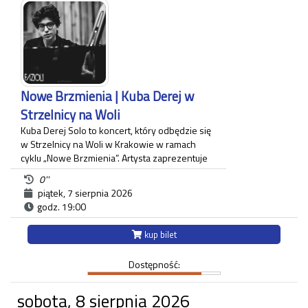
Każdy uczestnik zwiedzania jest zobowiązany do
posiadania własnego biletu.
*Ostatnie wejście na zwiedzanie odbywa się
najpóźniej 45 minut przed zamknięciem.
Nowe Brzmienia | Kuba Derej w
Strzelnicy na Woli
Kuba Derej Solo to koncert, który odbędzie się
w Strzelnicy na Woli w Krakowie w ramach
cyklu „Nowe Brzmienia”. Artysta zaprezentuje
program łączący klasyczną wrażliwość,
0''
przestrzeń muzyki ilustracyjnej oraz jazzową
piątek, 7 sierpnia 2026
wolność. Obok autorskich utworów usłyszymy
godz. 19:00
unikalne, tworzone na żywo improwizacje oraz
autorskie jazzowe ujęcia znanych tematów
kup bilet
klasycznych. Kuba Derej zabierze słuchaczy w
podróż po pograniczu stylów - pełną emocji,
Dostępność:
subtelnych dźwięków i wirtuozerii technicznej.
Jakub Derej (2008) – pianista, kompozytor
sobota, 8 sierpnia 2026
muzyki klasycznej i jazzowo-ilustracyjnej.