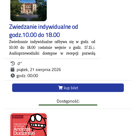
Zwiedzanie indywidualne od
godz.10.00 do 18.00
Zwiedzanie indywidualne odbywa się w godz. od
10.00 do 18.00 (ostatnie wejście o godz. 17.15.).
A
udioprzewodniki dostępne w recepcji pozwolą
Państwu na zapoznanie się z blisko 500. letnią
0''
.
historią zespołu pałacowo-parkowego
piątek, 21 sierpnia 2026
Willa Decjusza, wzniesiona w 1535 roku pod
godz. 00:00
Krakowem na Woli Justowskiej jest jednym
z najpiękniejszych i najpełniejszych przykładów
kup bilet
renesansowej rezydencji podmiejskiej. Od XVI do XIX
wieku była domem znanych rodów, w tym:
Dostępność:
Decjuszów, którzy byli pierwszymi właścicielami, a
następnie m.in. Lubomirskich, Sanguszków,
hrabiostwa Kuczkowskich czy księstwa
Czartoryskich. Stała wystawa obrazów z Muzeum
Okręgowego w Nowym Sączu oraz mebli z Muzeum
Narodowego w Krakowie nawiązuje do charakteru