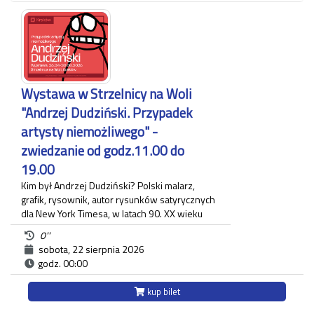
posiadania własnego biletu.
*Ostatnie wejście na zwiedzanie odbywa się
najpóźniej 45 minut przed zamknięciem.
Wystawa w Strzelnicy na Woli
"Andrzej Dudziński. Przypadek
artysty niemożliwego" -
zwiedzanie od godz.11.00 do
19.00
Kim był Andrzej Dudziński? Polski malarz,
grafik, rysownik, autor rysunków satyrycznych
dla New York Timesa, w latach 90. XX wieku
związany z krakowskim "Tygodnikiem
0''
Powszechnym", gdzie zamieszczał regularnie
sobota, 22 sierpnia 2026
komentarz polityczny. Na wystawie pt.:
godz. 00:00
"Andrzej Dudziński. Przypadek artysty
niemożliwego" zaprezentowane zostały
kup bilet
różnorodne prace artysty.
Ekspozycja odbywa się w budynku Strzelnicy