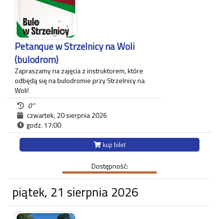
Każdy uczestnik zwiedzania jest zobowiązany do
posiadania własnego biletu.
*Ostatnie wejście na zwiedzanie odbywa się
najpóźniej 45 minut przed zamknięciem.
Petanque w Strzelnicy na Woli
(bulodrom)
Zapraszamy na zajęcia z instruktorem, które
odbędą się na bulodromie przy Strzelnicy na
Woli!
0''
Zajęcia dedykowane są amatorom gry w
czwartek, 20 sierpnia 2026
bule, zarówno osobom początkującym, jak
godz. 17:00
i tym, które grają już rekreacyjnie.
kup bilet
Strzelnica na Woli
ul.Królowej Jadwigi 220
Dostępność:
piątek, 21 sierpnia 2026