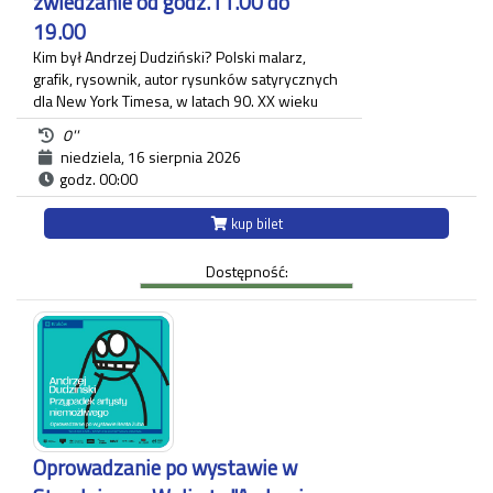
zwiedzanie od godz.11.00 do
19.00
Kim był Andrzej Dudziński? Polski malarz,
grafik, rysownik, autor rysunków satyrycznych
dla New York Timesa, w latach 90. XX wieku
związany z krakowskim "Tygodnikiem
0''
Powszechnym", gdzie zamieszczał regularnie
niedziela, 16 sierpnia 2026
komentarz polityczny. Na wystawie pt.:
godz. 00:00
"Andrzej Dudziński. Przypadek artysty
niemożliwego" zaprezentowane zostały
kup bilet
różnorodne prace artysty.
Ekspozycja odbywa się w budynku Strzelnicy
Dostępność:
na Woli przy ul. Królowej Jadwigi 220 oraz w
Willi Decjusza (parter), gdzie zgromadzone
zostały projekty graficzne, plakaty, okładki i
ilustracja prasowa autora.
Każdy uczestnik zwiedzania jest zobowiązany do
posiadania własnego biletu.
*Ostatnie wejście na zwiedzanie odbywa się
najpóźniej 45 minut przed zamknięciem.
Oprowadzanie po wystawie w