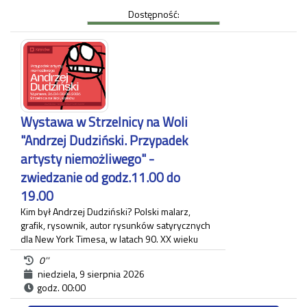
wieku była domem znanych rodów, w tym:
Dostępność:
Decjuszów, którzy byli pierwszymi właścicielami, a
następnie m.in. Lubomirskich, Sanguszków,
hrabiostwa Kuczkowskich czy księstwa
Czartoryskich. Stała wystawa obrazów z Muzeum
Okręgowego w Nowym Sączu oraz mebli z Muzeum
Narodowego w Krakowie nawiązuje do charakteru
wnętrz Willi Decjusza w XIX stuleciu.
Czas trwania zwiedzania około 60 minut.
Wystawa w Strzelnicy na Woli
Każdy uczestnik zwiedzania jest zobowiązany do
"Andrzej Dudziński. Przypadek
posiadania własnego biletu.
artysty niemożliwego" -
zwiedzanie od godz.11.00 do
19.00
Kim był Andrzej Dudziński? Polski malarz,
grafik, rysownik, autor rysunków satyrycznych
dla New York Timesa, w latach 90. XX wieku
związany z krakowskim "Tygodnikiem
0''
Powszechnym", gdzie zamieszczał regularnie
niedziela, 9 sierpnia 2026
komentarz polityczny. Na wystawie pt.:
godz. 00:00
"Andrzej Dudziński. Przypadek artysty