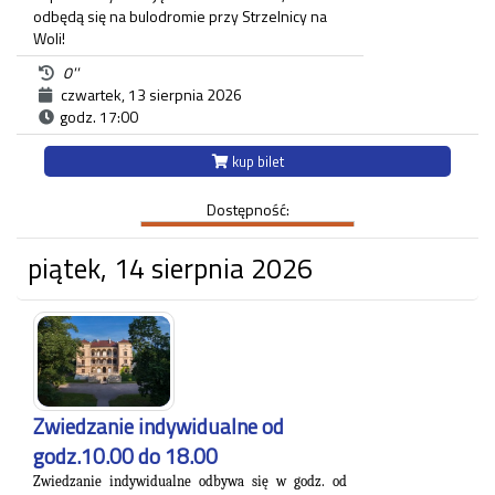
odbędą się na bulodromie przy Strzelnicy na
Woli!
0''
Zajęcia dedykowane są amatorom gry w
czwartek, 13 sierpnia 2026
bule, zarówno osobom początkującym, jak
godz. 17:00
i tym, które grają już rekreacyjnie.
kup bilet
Strzelnica na Woli
ul.Królowej Jadwigi 220
Dostępność:
piątek, 14 sierpnia 2026
Zwiedzanie indywidualne od
godz.10.00 do 18.00
Zwiedzanie indywidualne odbywa się w godz. od