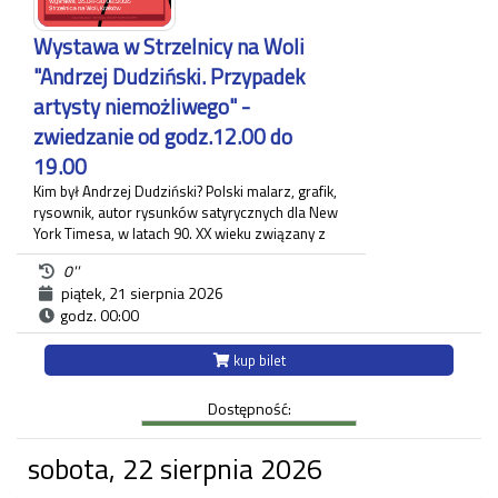
wnętrz Willi Decjusza w XIX stuleciu.
Czas trwania zwiedzania około 60 minut.
Wystawa w Strzelnicy na Woli
Każdy uczestnik zwiedzania jest zobowiązany do
"Andrzej Dudziński. Przypadek
posiadania własnego biletu.
artysty niemożliwego" -
zwiedzanie od godz.12.00 do
19.00
Kim był Andrzej Dudziński? Polski malarz, grafik,
rysownik, autor rysunków satyrycznych dla New
York Timesa, w latach 90. XX wieku związany z
krakowskim "Tygodnikiem Powszechnym", gdzie
0''
zamieszczał regularnie komentarz polityczny. Na
piątek, 21 sierpnia 2026
wystawie pt.: "Andrzej Dudziński. Przypadek
godz. 00:00
artysty niemożliwego" zaprezentowane zostały
różnorodne prace artysty.
Ekspozycja odbywa się w budynku Strzelnicy na
kup bilet
Woli przy ul. Królowej Jadwigi 220 oraz w Willi
Decjusza (parter), gdzie zgromadzone zostały
Dostępność:
projekty graficzne, plakaty, okładki i ilustracja
prasowa autora.
sobota, 22 sierpnia 2026
Każdy uczestnik zwiedzania jest zobowiązany do