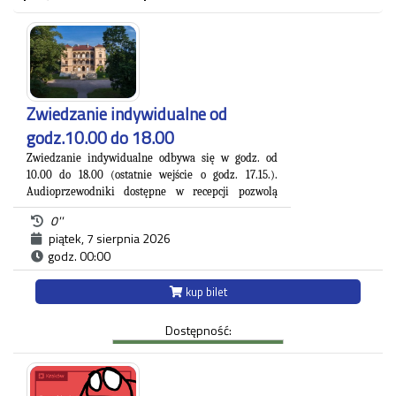
Zwiedzanie indywidualne od
godz.10.00 do 18.00
Zwiedzanie indywidualne odbywa się w godz. od
10.00 do 18.00 (ostatnie wejście o godz. 17.15.).
A
udioprzewodniki dostępne w recepcji pozwolą
Państwu na zapoznanie się z blisko 500. letnią
0''
.
historią zespołu pałacowo-parkowego
piątek, 7 sierpnia 2026
Willa Decjusza, wzniesiona w 1535 roku pod
godz. 00:00
Krakowem na Woli Justowskiej jest jednym
z najpiękniejszych i najpełniejszych przykładów
kup bilet
renesansowej rezydencji podmiejskiej. Od XVI do XIX
wieku była domem znanych rodów, w tym:
Dostępność:
Decjuszów, którzy byli pierwszymi właścicielami, a
następnie m.in. Lubomirskich, Sanguszków,
hrabiostwa Kuczkowskich czy księstwa
Czartoryskich. Stała wystawa obrazów z Muzeum