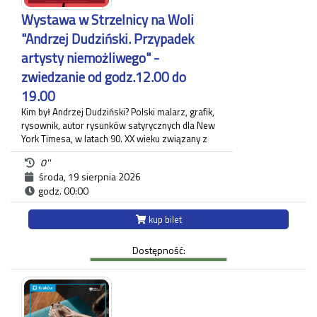
Czas trwania zwiedzania około 60 minut.
Wystawa w Strzelnicy na Woli
Każdy uczestnik zwiedzania jest zobowiązany do
"Andrzej Dudziński. Przypadek
posiadania własnego biletu.
artysty niemożliwego" -
zwiedzanie od godz.12.00 do
19.00
Kim był Andrzej Dudziński? Polski malarz, grafik,
rysownik, autor rysunków satyrycznych dla New
York Timesa, w latach 90. XX wieku związany z
krakowskim "Tygodnikiem Powszechnym", gdzie
0''
zamieszczał regularnie komentarz polityczny. Na
środa, 19 sierpnia 2026
wystawie pt.: "Andrzej Dudziński. Przypadek
godz. 00:00
artysty niemożliwego" zaprezentowane zostały
różnorodne prace artysty.
Ekspozycja odbywa się w budynku Strzelnicy na
kup bilet
Woli przy ul. Królowej Jadwigi 220 oraz w Willi
Decjusza (parter), gdzie zgromadzone zostały
Dostępność:
projekty graficzne, plakaty, okładki i ilustracja
prasowa autora.
Każdy uczestnik zwiedzania jest zobowiązany do
posiadania własnego biletu.