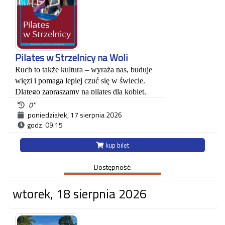
na Woli przy ul. Królowej Jadwigi
220
.
Każdy uczestnik zwiedzania jest zobowiązany do
posiadania własnego biletu.
Pilates w Strzelnicy na Woli
Ruch to także kultura – wyraża nas, buduje 
więzi i pomaga lepiej czuć się w świecie. 
Dlatego zapraszamy na pilates dla kobiet, 
które łączą troskę o ciało z ideą dobrostanu i 
0''
wellbeingu. Będziemy spotykać się co 
poniedziałek, 17 sierpnia 2026
godz. 09:15
poniedziałek! To czas, by wzmocnić ciało, 
nabrać energii i poczuć siłę płynącą ze 
kup bilet
wspólnego ruchu.Dołącz do nas i odkryj, że 
kultura to także uważność na siebie i radość 
Dostępność:
z bycia w ruchu.
*Ważne: zabierz ze sobą swoją matę do 
wtorek, 18 sierpnia 2026
ćwiczeń i butelkę wody.
W naszej przestrzeni tworzymy miejsce 
spotkania, gdzie również aktywność 