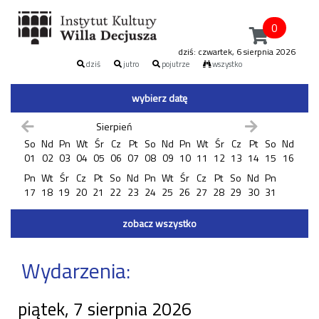
0
dziś: czwartek, 6 sierpnia 2026
dziś
jutro
pojutrze
wszystko
wybierz datę
Sierpień
So
Nd
Pn
Wt
Śr
Cz
Pt
So
Nd
Pn
Wt
Śr
Cz
Pt
So
Nd
01
02
03
04
05
06
07
08
09
10
11
12
13
14
15
16
Pn
Wt
Śr
Cz
Pt
So
Nd
Pn
Wt
Śr
Cz
Pt
So
Nd
Pn
17
18
19
20
21
22
23
24
25
26
27
28
29
30
31
zobacz wszystko
Wydarzenia:
piątek, 7 sierpnia 2026